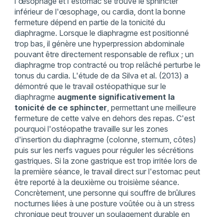
l'œsophage et l'estomac se trouve le sphincter
inférieur de l'œsophage, ou cardia, dont la bonne
fermeture dépend en partie de la tonicité du
diaphragme. Lorsque le diaphragme est positionné
trop bas, il génère une hyperpression abdominale
pouvant être directement responsable de reflux ; un
diaphragme trop contracté ou trop relâché perturbe le
tonus du cardia. L'étude de da Silva et al. (2013) a
démontré que le travail ostéopathique sur le
diaphragme
augmente significativement la
tonicité de ce sphincter
, permettant une meilleure
fermeture de cette valve en dehors des repas. C'est
pourquoi l'ostéopathe travaille sur les zones
d'insertion du diaphragme (colonne, sternum, côtes)
puis sur les nerfs vagues pour réguler les sécrétions
gastriques. Si la zone gastrique est trop irritée lors de
la première séance, le travail direct sur l'estomac peut
être reporté à la deuxième ou troisième séance.
Concrètement, une personne qui souffre de brûlures
nocturnes liées à une posture voûtée ou à un stress
chronique peut trouver un soulagement durable en