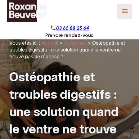
Panneau de gestion des cookies
menu
phone
03 66 88 25 64
Prendre rendez-vous
Vous êtes ici :
Accueil
>
Actualités
> Ostéopathie et
troubles digestifs : une solution quand le ventre ne
trouve pas de réponse ?
Ostéopathie et
troubles digestifs :
une solution quand
le ventre ne trouve