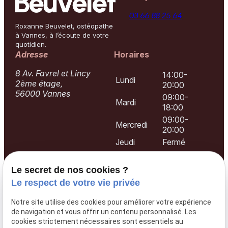
03 66 88 25 64
Roxanne Beuvelet, ostéopathe
à Vannes, à l’écoute de votre
quotidien.
Adresse
Horaires
8 Av. Favrel et Lincy
14:00-
Lundi
2ème étage,
20:00
56000 Vannes
09:00-
Mardi
18:00
09:00-
Mercredi
20:00
Jeudi
Fermé
09:00-
Vendredi
20:00
Le secret de nos cookies ?
09:00-
Samedi
Le respect de votre vie privée
13:00
Dimanche
Fermé
Notre site utilise des cookies pour améliorer votre expérience
de navigation et vous offrir un contenu personnalisé. Les
cookies strictement nécessaires sont essentiels au