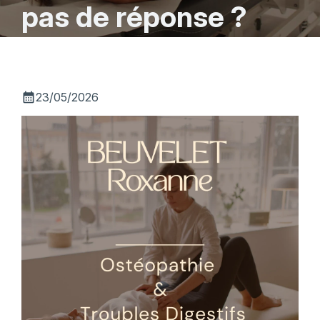
pas de réponse ?
calendar_month
23/05/2026